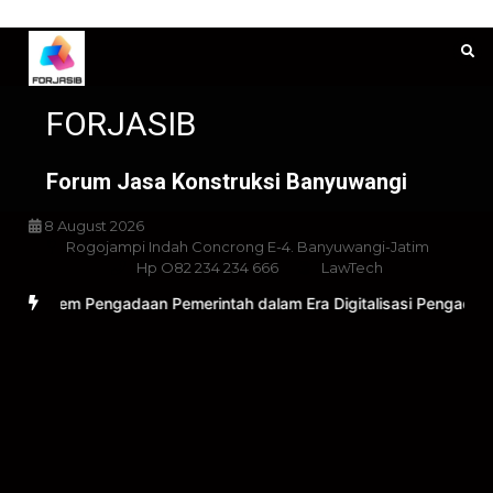
Skip
to
content
FORJASIB
Forum Jasa Konstruksi Banyuwangi
8 August 2026
Rogojampi Indah Concrong E-4. Banyuwangi-Jatim
Hp O82 234 234 666
LawTech
 Sistem Pengadaan Pemerintah dalam Era Digitalisasi Pengadaan