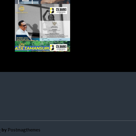
e
by
Postmagthemes