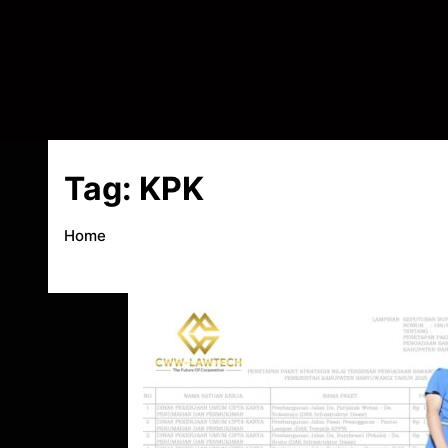
Tag:
KPK
Home