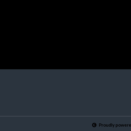
DI BALIK
by
cw
Proudly power