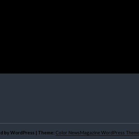
 ANGKA, ADA KEWENANGAN HAKIM
w
4 Agustus 2026
6 min
6 hari
ed by WordPress
|
Theme:
Color NewsMagazine WordPress Them