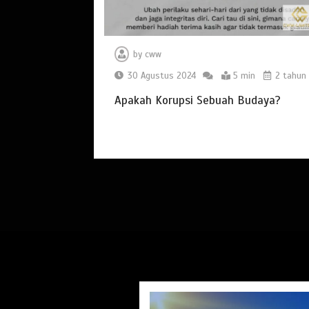
by
cww
30 Agustus 2024
5 min
2 tahun
Apakah Korupsi Sebuah Budaya?