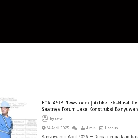
FORJASIB Newsroom | Artikel Eksklusif P
Saatnya Forum Jasa Konstruksi Banyuwang
by
cww
24 April 2025
4 min
1 tahun
Banyuwangi, April 2025 — Dunia pengadaan bar