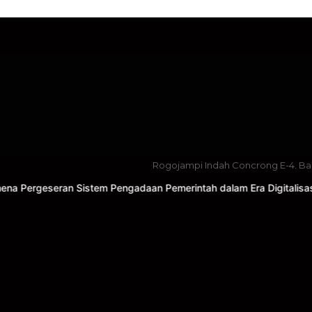
Rogojampi Indah Concrong E-4. B
 Sistem Pengadaan Pemerintah dalam Era Digitalisasi Pengadaan