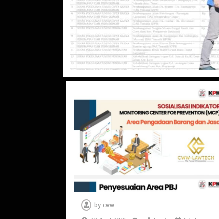
by
cww