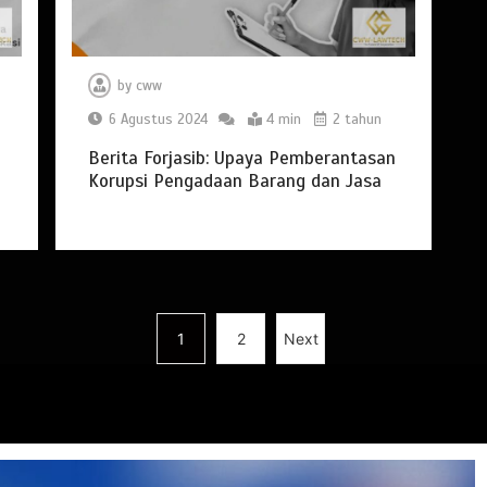
by
cww
6 Agustus 2024
4 min
2 tahun
Berita Forjasib: Upaya Pemberantasan
Korupsi Pengadaan Barang dan Jasa
1
2
Next