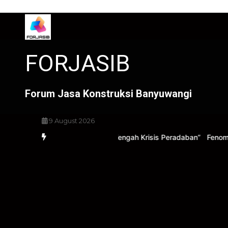
Skip
to
content
FORJASIB
Forum Jasa Konstruksi Banyuwangi
9 August 2026
26 “Ketulusan di Tengah Krisis Peradaban”
Fenomena Pergeseran