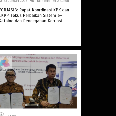
23 Januari 2025
4 min
2 tahun
FORJASIB: Rapat Koordinasi KPK dan
LKPP, Fokus Perbaikan Sistem e-
Katalog dan Pencegahan Korupsi
by
cww